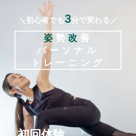
3
＼初心者でも
分で変わる／
姿
勢
改
善
パーソナル
トレーニング
初回体験