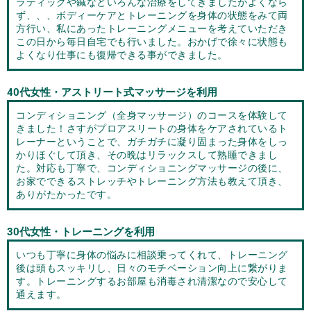
ラティックや鍼などいろんな治療をしてきましたがよくなら
ず、、、ボディーケアとトレーニングを身体の状態をみて両
方行い、私にあったトレーニングメニューを考えていただき
この日から毎日自宅でも行いました。おかげで徐々に状態も
よくなり仕事にも復帰できる事ができました。
40
代女性・アストリート式マッサージを利用
コンディショニング（全身マッサージ）のコースを体験して
きました！さすがプロアスリートの身体をケアされているト
レーナーということで、ガチガチに凝り固まった身体をしっ
かりほぐして頂き、その晩はリラックスして熟睡できまし
た。対応も丁寧で、コンディショニングマッサージの後に、
お家でできるストレッチやトレーニング方法も教えて頂き、
ありがたかったです。
30
代女性・トレーニングを利用
いつも丁寧に身体の悩みに相談乗ってくれて、トレーニング
後は頭もスッキリし、日々のモチベーション向上に繋がりま
す。トレーニングするお部屋も消毒され清潔なので安心して
通えます。