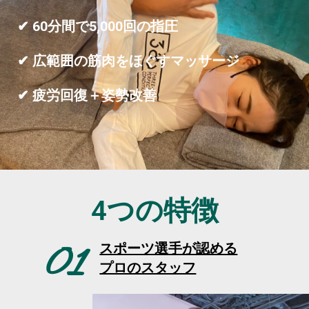
✔︎
60分間で5,000回の指圧
✔︎
広範囲の筋肉をほぐすマッサージ
✔︎
疲労回復＋姿勢改善
4つの特徴
01
スポーツ選手が認める
プロのスタッフ